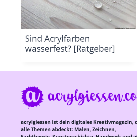
Sind Acrylfarben
wasserfest? [Ratgeber]
acrylgiessen ist dein digitales Kreativmagazin, 
alle Themen abdeckt: Malen, Zeichnen,
Farbtheorie, Kunstgeschichte, Handwerk und vi