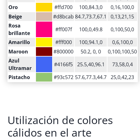
Oro
#ffd700
100,84.3,0
0,16,100,0
Beige
#d8bcab
84.7,73.7,67.1
0,13,21,15
Rosa
#ff007f
100,0,49.8
0,100,50,0
brillante
Amarillo
#fff000
100,94.1,0
0,6,100,0
Maroon
#800000
50.2, 0, 0
0,100,100,50
Azul
#4166f5
25.5,40,96.1
73,58,0,4
Ultramar
Pistacho
#93c572
57.6,77.3,44.7
25,0,42,23
Utilización de colores
cálidos en el arte