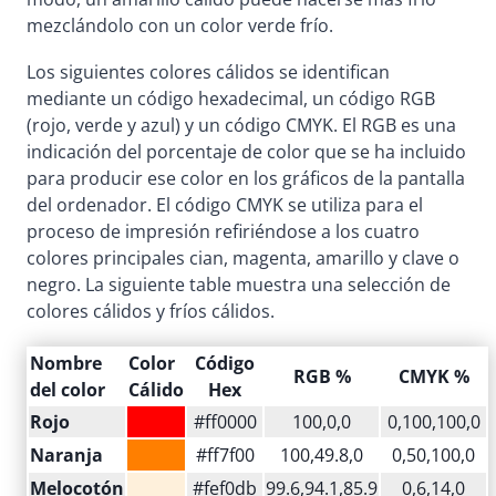
mezclándolo con un color verde frío.
Los siguientes colores cálidos se identifican
mediante un código hexadecimal, un código RGB
(rojo, verde y azul) y un código CMYK. El RGB es una
indicación del porcentaje de color que se ha incluido
para producir ese color en los gráficos de la pantalla
del ordenador. El código CMYK se utiliza para el
proceso de impresión refiriéndose a los cuatro
colores principales cian, magenta, amarillo y clave o
negro. La siguiente table muestra una selección de
colores cálidos y fríos cálidos.
Nombre
Color
Código
RGB %
CMYK %
del color
Cálido
Hex
Rojo
#ff0000
100,0,0
0,100,100,0
Naranja
#ff7f00
100,49.8,0
0,50,100,0
Melocotón
#fef0db
99.6,94.1,85.9
0,6,14,0