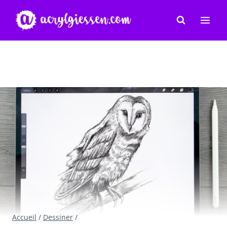
Aller
au
contenu
Accueil
/
Dessiner
/