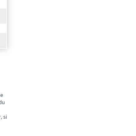
de
 du
, si