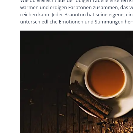
Wie du vielleicht aus der obigen Tabelle ersehen 
warmen und erdigen Farbtönen zusammen, das vo
reichen kann. Jeder Braunton hat seine eigene, ei
unterschiedliche Emotionen und Stimmungen her