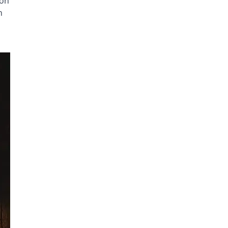
von
n