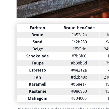
Farbton
Braun Hex-Code
Braun
#a52a2a
1
Sand
#c2b280
19
Beige
#f5f5dc
24
Schokolade
#7b3f00
1
Taupe
#b38b6d
17
Espresso
#4e2a2a
7
Tan
#d2b48c
21
Karamell
#c68e17
19
Kastanie
#986960
15
Mahagoni
#c04000
1