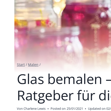
Start
/
Malen
/
Glas bemalen 
Ratgeber für d
Von
Charlene Lewis
Posted on
25/01/2021
Updated on
02