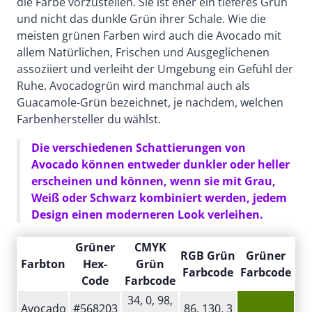
die Farbe vorzustellen. Sie ist eher ein tieferes Grün
und nicht das dunkle Grün ihrer Schale. Wie die
meisten grünen Farben wird auch die Avocado mit
allem Natürlichen, Frischen und Ausgeglichenen
assoziiert und verleiht der Umgebung ein Gefühl der
Ruhe. Avocadogrün wird manchmal auch als
Guacamole-Grün bezeichnet, je nachdem, welchen
Farbenhersteller du wählst.
Die verschiedenen Schattierungen von
Avocado können entweder dunkler oder heller
erscheinen und können, wenn sie mit Grau,
Weiß oder Schwarz kombiniert werden, jedem
Design einen moderneren Look verleihen.
Grüner
CMYK
RGB Grün
Grüner
Farbton
Hex-
Grün
Farbcode
Farbcode
Code
Farbcode
34, 0, 98,
Avocado
#568203
86, 130, 3