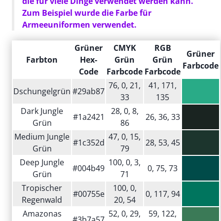
die für viele Dinge verwendet werden kann.
Zum Beispiel wurde die Farbe für
Armeeuniformen verwendet.
Grüner
CMYK
RGB
Grüner
Farbton
Hex-
Grün
Grün
Farbcode
Code
Farbcode
Farbcode
76, 0, 21,
41, 171,
Dschungelgrün
#29ab87
33
135
Dark Jungle
28, 0, 8,
#1a2421
26, 36, 33
Grün
86
Medium Jungle
47, 0, 15,
#1c352d
28, 53, 45
Grün
79
Deep Jungle
100, 0, 3,
#004b49
0, 75, 73
Grün
71
Tropischer
100, 0,
#00755e
0, 117, 94
Regenwald
20, 54
Amazonas
52, 0, 29,
59, 122,
#3b7a57