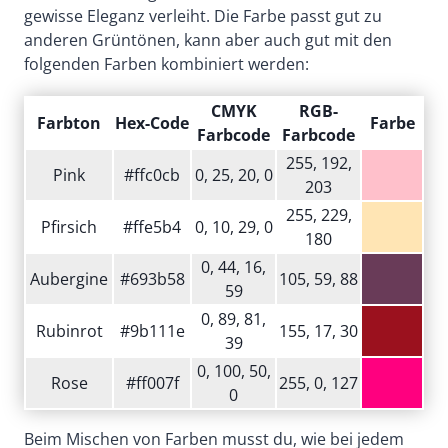
gewisse Eleganz verleiht. Die Farbe passt gut zu
anderen Grüntönen, kann aber auch gut mit den
folgenden Farben kombiniert werden:
CMYK
RGB-
Farbton
Hex-Code
Farbe
Farbcode
Farbcode
255, 192,
Pink
#ffc0cb
0, 25, 20, 0
203
255, 229,
Pfirsich
#ffe5b4
0, 10, 29, 0
180
0, 44, 16,
Aubergine
#693b58
105, 59, 88
59
0, 89, 81,
Rubinrot
#9b111e
155, 17, 30
39
0, 100, 50,
Rose
#ff007f
255, 0, 127
0
Beim Mischen von Farben musst du, wie bei jedem