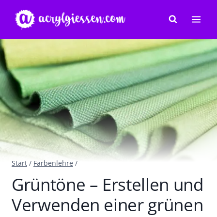
Zum
Inhalt
springen
Start
/
Farbenlehre
/
Grüntöne – Erstellen und
Verwenden einer grünen