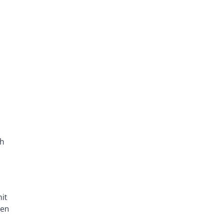
ch
it
ben